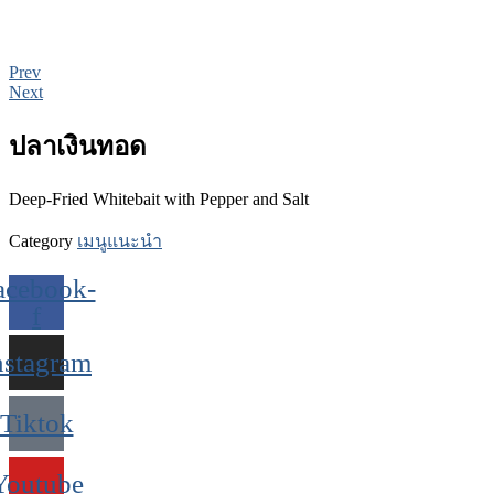
Prev
Next
ปลาเงินทอด
Deep-Fried Whitebait with Pepper and Salt
Category
เมนูแนะนำ
acebook-
f
nstagram
Tiktok
Youtube